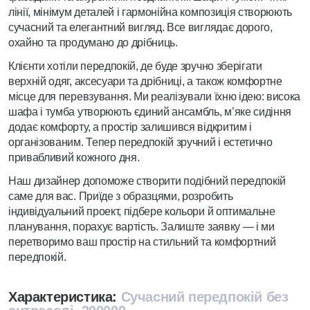
лінії, мінімум деталей і гармонійна композиція створюють
сучасний та елегантний вигляд. Все виглядає дорого,
охайно та продумано до дрібниць.
Клієнти хотіли передпокій, де буде зручно зберігати
верхній одяг, аксесуари та дрібниці, а також комфортне
місце для перевзування. Ми реалізували їхню ідею: висока
шафа і тумба утворюють єдиний ансамбль, м’яке сидіння
додає комфорту, а простір залишився відкритим і
організованим. Тепер передпокій зручний і естетично
привабливий кожного дня.
Наш дизайнер допоможе створити подібний передпокій
саме для вас. Приїде з образцями, розробить
індивідуальний проект, підбере кольори й оптимальне
планування, порахує вартість. Залиште заявку — і ми
перетворимо ваш простір на стильний та комфортний
передпокій.
Характеристика:
Сучасний передпокій без