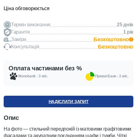
Ціна обговорюється
Термін виконання
25 днів
Гарантія
1 рік
Безкоштовно
Заміри
Безкоштовно
Консультація
Оплата частинами без %
Monobank - 3 міс.
ПриватБанк - 3 міс.
НАДІСЛАТИ ЗАПИТ
Опис
На фото — стильний передпокій із матовими графітовими
фасадами та акуратним поєднанням шафи і тумби. Чіткі