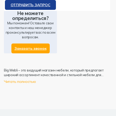
ОТПРАВИТЬ ЗАПРОС
Не можете
определиться?
Мы поможем! Оставьте свои
контакты и наш менеджер
проконсультирует вас по всем
вопросам.
Заказать звонок
Big Mebli – это ведущий магазин мебели, который предлагает
широкий ассортимент качественной и стильной мебели для
вашего дома или офиса. Мы понимаем важность создания
Читать полностью
комфортного и эстетического пространства, поэтому наш
ассортимент подобран с учетом новейших тенденций в дизайне и
требований клиентов.
В Big Mebli вы найдете все, что нужно для обустройства каждой
комнаты вашего дома. От спальни до гостиной, от кухни до
детской — мы имеем широкий выбор мебели разных стилей,
цветов и конфигураций, чтобы удовлетворить ваши уникальные