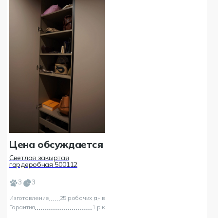
Цена обсуждается
Светлая закыртая
гардеробная 500112
3
3
Изготовление
25 робочих днів
Гарантия
1 рік