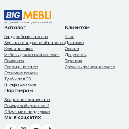
потребности и предпочтения.
Наша мебель производится с использованием качественных
материалов и проходит строгий контроль качества, чтобы
обеспечить ее долговечность и надежность. Мы сотрудничаем с
известными производителями, известными своим мастерством и
Каталог
Клиентам
вниманием к деталям.
Гардеробные на заказ
Блог
Зеркала с подсветкой на заказ
Доставка
Кухни на заказ
Оплата
Мебель для ванной на заказ
Документы
Прихожая
Гарантия
Спальни на заказ
Сроки выполнения заказа
Стеновые панели
Тумбы под ТВ
Шкафы на заказ
Партнерам
Запрос на партнерство
Почему выбирают нас?
Обучение и поддержка
Мы в соцсетях