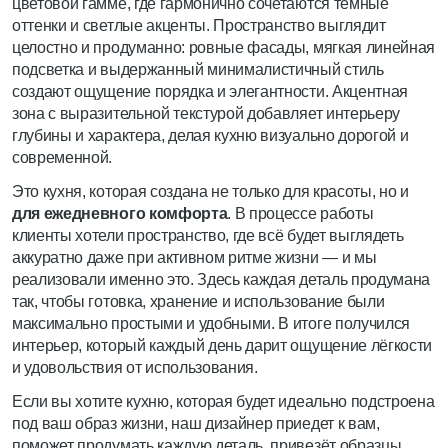
цветовой гамме, где гармонично сочетаются тёмные
оттенки и светлые акценты. Пространство выглядит
целостно и продуманно: ровные фасады, мягкая линейная
подсветка и выдержанный минималистичный стиль
создают ощущение порядка и элегантности. Акцентная
зона с выразительной текстурой добавляет интерьеру
глубины и характера, делая кухню визуально дорогой и
современной.
Это кухня, которая создана не только для красоты, но и
для ежедневного комфорта
. В процессе работы
клиенты хотели пространство, где всё будет выглядеть
аккуратно даже при активном ритме жизни — и мы
реализовали именно это. Здесь каждая деталь продумана
так, чтобы готовка, хранение и использование были
максимально простыми и удобными. В итоге получился
интерьер, который каждый день дарит ощущение лёгкости
и удовольствия от использования.
Если вы хотите кухню, которая будет идеально подстроена
под ваш образ жизни, наш дизайнер приедет к вам,
поможет продумать каждую деталь, привезёт образцы,