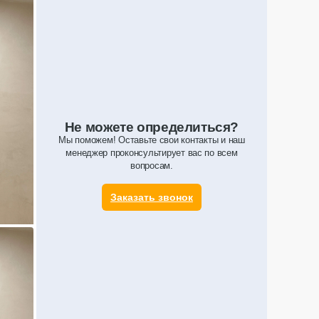
й под
25 дней
1 год
Не можете определиться?
Цена обсуждается
есплатно
Мы поможем! Оставьте свои контакты и наш
есплатно
Декоративные стеновые панели с эффектом 3D-
менеджер проконсультирует вас по всем
реечной структуры 800104
вопросам.
3
3
Заказать звонок
Изготовление
25 дней
Гарантия
1 год
Консультация
Бесплатно
Замеры
Бесплатно
25 дней
1 год
ОТПРАВИТЬ ЗАПРОС
есплатно
есплатно
Цена обсуждается