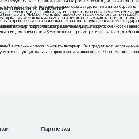
 не требует сложных подготовительных работ и происходит значительно б
это касается мягких панелей, которые создают дополнительный барьер дл
ые панели в BigMebli
вают неровности, трещины и другие недостатки поверхности без необходи
й шаг, и мы в BigMebli понимаем, насколько важно получить качественный
атериалы устойчивы к износу, легко чистятся и сохраняют привлекательны
только проверенные
стеновые панели
, соответствующие высоким стандарта
льный вариант по форме, цвету и материалу, учитывая особенности вашег
не просто товар, а комплексное решение для вашего дома.
ены в ее долговечности и безопасности. Просмотрите наш каталог, чтобы н
ичный и стильный способ обновить интерьер. Они предлагают безграничные
 улучшить функциональные характеристики помещения. Ознакомьтесь с ассо
еще комфортнее и красивее.
Цена о
Декоратив
LED-подсв
3
3
там
Партнерам
Изготовлен
й
Гарантия