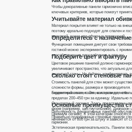
Как правильно выбрать пан
Цена обсуждается
Чтобы декоративные панели гармонично вписа
Вертикальные ламели на стене у дверей 
ключевых критериев, которые помогут принят
Учитывайте материал обив
3
3
Материал покрытия влияет не только на внеш
поэтому идеально подходят для спален и гост
Изготовление
прихожей, кухни или офисных помещений.
Определитесь с назначени
Гарантия
Консультация
Б
Функционал помещения диктует свои требован
Замеры
Б
гостиной можно экспериментировать с яркими
способствующие расслаблению и отдыху.
Подберите цвет и фактуру
ОТПРАВИТЬ ЗАПРОС
Цветовое решение панелей должно гармониро
увеличивают пространство, что актуально д
акцентной стены. Не бойтесь комбинировать 
Сколько стоят стеновые па
Стоимость панелей для стен может существе
сложности формы, размера и производителя.
сориентироваться, какая на
Бюджетный сегмент.
Это, как правило, небол
панели для стен 
пределах 200–450 грн за единицу. Идеально 
Стандартный сегмент.
Здесь представлены пан
Основные преимущества ст
форм (например, шестиугольники). Диапазон ц
Популярность декоративных панелей обуслов
Премиум сегмент.
К этой категории относятся
Правильно подобранные стеновые панели спос
начинается от 800 грн за штуку и зависит от
гармонии.
Эстетическая привлекательность.
Панели позв