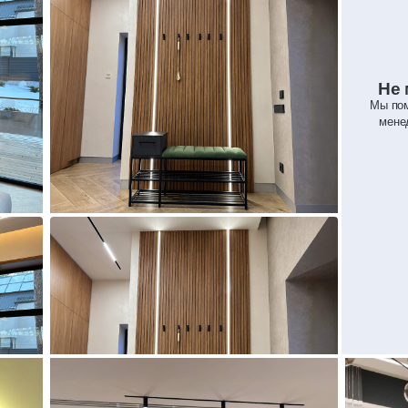
Не 
Мы пом
мене