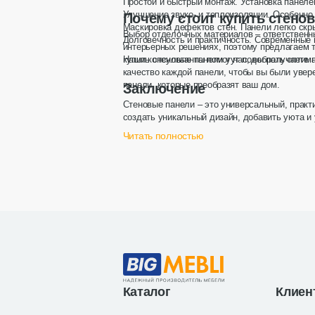
Простой и быстрый монтаж.
Установка панелей
Улучшение звуко- и теплоизоляции.
Особенно 
Почему стоит купить стенов
Маскировка дефектов стен.
Панели легко скры
Выбор отделочных материалов – ответственны
Долговечность и практичность.
Современные м
интерьерных решениях, поэтому предлагаем 
купить стеновые панели
Наши консультанты помогут подобрать оптима
у нас, вы получаете 
качество каждой панели, чтобы вы были увер
панели, которые преобразят ваш дом.
Заключение
Стеновые панели – это универсальный, практ
создать уникальный дизайн, добавить уюта и
выберите решение, которое сделает ваш дом 
Читать полностью
Цена обсуждается
Декоративные стеновые панели с
Каталог
Клиен
комбинированным дизайном и подсветко
800102