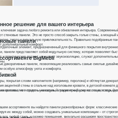
Цена обсуждается
Панель с текстурой дерева и фактурной
штукатуркой 800109
Стеновая панель с вертикальными ламелями и
подсветкой 800111
3
3
3
3
нное решение для вашего интерьера
Изготовление
25 дней
– ключевая задача любого ремонта или обновления интерьера. Современны
Изготовление
25 дней
Гарантия
1 год
ают
стеновые панели
. Это не просто способ закрыть голые стены, а мощный
Гарантия
1 год
Консультация
Бесплатно
актер, тепло и визуальную привлекательность. Правильно подобранные
па
еновые панели
Консультация
Бесплатно
Замеры
Бесплатно
ют дополнительный комфорт.
Замеры
Бесплатно
 отделочный элемент, предназначенный для финишного покрытия внутренни
и, панели представляют собой модульную систему, которая позволяет быст
ОТПРАВИТЬ ЗАПРОС
т и практические задачи: улучшают звукоизоляцию, служат дополнительн
ОТПРАВИТЬ ЗАПРОС
ссортименте BigMebli
ены.
ные декоративные панели, позволяющие реализовать самые смелые дизайне
ии особую атмосферу уюта и комфорта.
бивкой
ры, покрытая слоем наполнителя (например, поролона) и обтянутая декор
я акцентной стены в спальне над изголовьем кровати, в детской комнате д
ко красивы, но и приятны на ощупь, а также прекрасно поглощают звук, де
енков позволяет создать уникальный градиентный узор на стене, который 
нашем ассортименте вы найдете панели разнообразных форм: классические
ируя их между собой, можно создавать уникальные композиции – от строго
ор под любой стиль и размер помещения, визуально расширяя пространство 