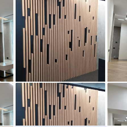
Цена о
Декоратив
зоны теле
3
3
Изготовлен
Гарантия
Консультац
Замеры