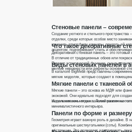
ОТПРАВИТЬ ЗАПРОС
Стеновые панели – совреме
Создание уютного и стильного пространства 
отделки, среди которых особое место заним
изменить атмосферу комнаты, придать ей хар
Что такое декоративные ст
акцентом, подчеркивают стиль и обеспечива
Декоративная стеновая панель – это готовый
В отличие от традиционных обоев или покраск
Помимо эстетической функции, они выполняю
Виды стеновых панелей в а
мелкие неровности или дефекты основной ст
В каталоге BigMebli представлены современ
мягких моделях, которые создают в помещен
Мягкие панели с тканевой о
Мягкие панели – это основа из МДФ или фане
экокожей. Они идеально подходят для создани
выделения зоны отдыха. Такие панели не толь
Использование мягких панелей различных отт
минималистичного интерьера.
Панели по форме и размеру
Геометрия играет важную роль в дизайне. В 
оригинальные шестиугольники (соты). Комбин
абстракции. Это позволяет адаптировать дек