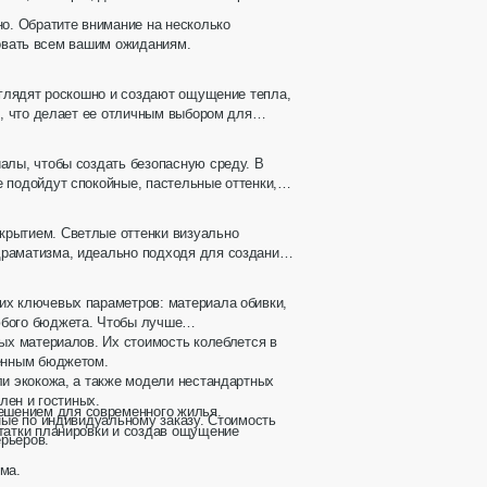
но. Обратите внимание на несколько
вовать всем вашим ожиданиям.
ыглядят роскошно и создают ощущение тепла,
ь, что делает ее отличным выбором для
алы, чтобы создать безопасную среду. В
 подойдут спокойные, пастельные оттенки,
крытием. Светлые оттенки визуально
драматизма, идеально подходя для создания
их ключевых параметров: материала обивки,
юбого бюджета. Чтобы лучше
вых материалов. Их стоимость колеблется в
ченным бюджетом.
ли экокожа, а также модели нестандартных
лен и гостиных.
ешением для современного жилья.
ные по индивидуальному заказу. Стоимость
статки планировки и создав ощущение
ерьеров.
ма.