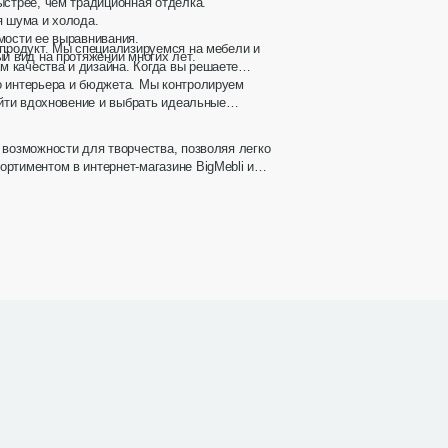
ыстрее, чем традиционная отделка.
я шума и холода.
мости ее выравнивания.
 продукт. Мы специализируемся на мебели и
й вид на протяжении многих лет.
м качества и дизайна. Когда вы решаете
о интерьера и бюджета. Мы контролируем
айти вдохновение и выбрать идеальные
 возможности для творчества, позволяя легко
ртиментом в интернет-магазине BigMebli и
бсуждается
ные стеновые панели с вертикальной
еткой 800107
ие
25 дней
1 год