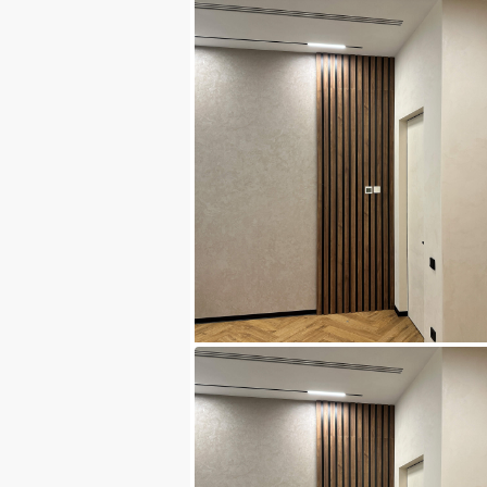
Цена обсуждается
Стеновые панели с декоративной отделко
дерево 800108
3
3
Изготовление
Гарантия
Консультация
Б
Замеры
Б
ОТПРАВИТЬ ЗАПРОС
Цена обсуждается
Декоративные стеновые панели и круглое
зеркало с LED подсветкой 900106
3
3
Изготовление
Гарантия
Консультация
Б
Замеры
Б