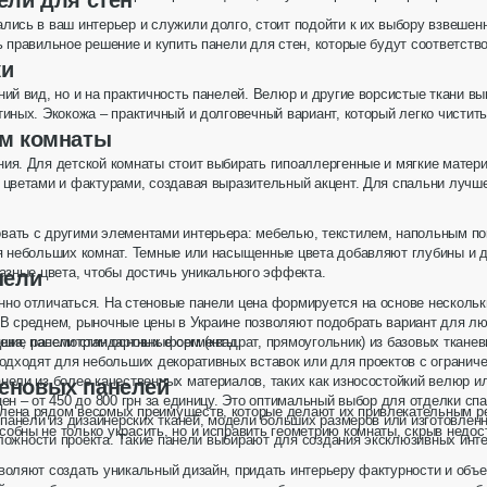
ели для стен
лись в ваш интерьер и служили долго, стоит подойти к их выбору взвешен
800103
ь правильное решение и
купить панели для стен
, которые будут соответст
ки
ний вид, но и на практичность панелей. Велюр и другие ворсистые ткани в
иных. Экокожа – практичный и долговечный вариант, который легко чистит
25 дней
ем комнаты
1 год
есплатно
ия. Для детской комнаты стоит выбирать гипоаллергенные и мягкие матери
есплатно
 цветами и фактурами, создавая выразительный акцент. Для спальни лучше
вать с другими элементами интерьера: мебелью, текстилем, напольным по
ля небольших комнат. Темные или насыщенные цвета добавляют глубины и 
разные цвета, чтобы достичь уникального эффекта.
нели
нно отличаться. На
стеновые панели цена
формируется на основе нескольк
 В среднем, рыночные цены в Украине позволяют подобрать вариант для л
ьшие панели стандартных форм (квадрат, прямоугольник) из базовых ткане
цена
, рассмотрим основные сегменты.
подходят для небольших декоративных вставок или для проектов с ограни
ели из более качественных материалов, таких как износостойкий велюр и
еновых панелей
ен – от 450 до 800 грн за единицу. Это оптимальный выбор для отделки спа
лена рядом весомых преимуществ, которые делают их привлекательным р
 панели из дизайнерских тканей, модели больших размеров или изготовлен
обны не только украсить, но и исправить геометрию комнаты, скрыв недо
 сложности проекта. Такие панели выбирают для создания эксклюзивных инт
оляют создать уникальный дизайн, придать интерьеру фактурности и объе