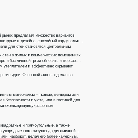
й рынок предлагает множество вариантов
 инструмент дизайна, способный кардинально
нели для стен
становятся центральным
х стен в жилых и коммерческих помещениях.
ро и без лишней грязи обновить интерьер.
ым утеплителем и эффективно скрывают
рские идеи. Основной акцент сделан на
ативным материалом – тканью, велюром или
ля безопасности и уюта, или в гостиной для
лая комнату тише.
станет настоящим украшением
 квадратные и прямоугольные, а также
го упорядоченного рисунка до динамичной
или, наоборот, делая его более камерным.