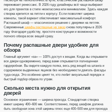
Несмотря на технологичность купе, классический
распашной
шкаф
переживает ренессанс. В 2026 году дизайнеры всё чаще выбирают
его для проектов в стиле неоклассика или минимализм. Здесь каждая
створка
крепится на петли к корпусу. Если позволяет
ширина
комнаты, такой вариант обеспечивает максимальный комфорт.
Распашной шкаф — классическое решение с дверями на петлях.
Современные
шкафы распашные на заказ
снова популярны в 2026
году благодаря удобству, простоте конструкции и возможности
полного обзора всех вещей сразу.
Почему распашные двери удобнее для
обзора
Главный аргумент «за» — 100% доступ к вещам. Когда вы открываете
все двери одновременно, перед вами открывается полноценная
гардеробная
. Вы видите каждую
полка
, весь ряд вещей на
штанга
и
содержимое выдвижных ящиков без необходимости двигать фасады
туда-сюда. Это особенно ценят те, кто любит визуальный порядок и
быстрый подбор образа по утрам.
Сколько места нужно для открытия
дверей
Основное ограничение —
ширина
прохода. Стандартная
створка
имеет ширину 400–600 мм. Соответственно, перед шкафом должна
быть свободная зона этой ширины плюс еще 400–500 мм для прохода