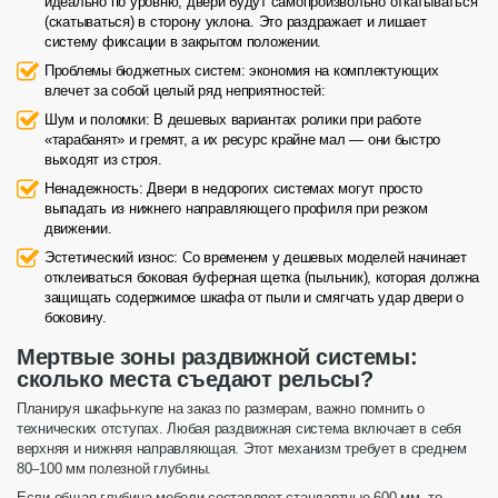
идеально по уровню, двери будут самопроизвольно откатываться
(скатываться) в сторону уклона. Это раздражает и лишает
систему фиксации в закрытом положении.
Проблемы бюджетных систем:
экономия на комплектующих
влечет за собой целый ряд неприятностей:
Шум и поломки:
В дешевых вариантах ролики при работе
«тарабанят» и гремят, а их ресурс крайне мал — они быстро
выходят из строя.
Ненадежность:
Двери в недорогих системах могут просто
выпадать из нижнего направляющего профиля при резком
движении.
Эстетический износ:
Со временем у дешевых моделей начинает
отклеиваться боковая буферная щетка (пыльник), которая должна
защищать содержимое шкафа от пыли и смягчать удар двери о
боковину.
Мертвые зоны раздвижной системы:
сколько места съедают рельсы?
Планируя
шкафы-купе на заказ по размерам
, важно помнить о
технических отступах. Любая раздвижная
система
включает в себя
верхняя и нижняя
направляющая
. Этот механизм требует в среднем
80–100 мм полезной глубины.
Если общая
глубина
мебели составляет стандартные 600 мм, то