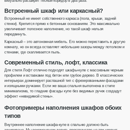
визуально расширит тесный
коридор
в два раза.
Встроенный шкаф или каркасный?
Встроенный
не имеет собственного каркаса (пола, крыши, задней
стенки). Крепится прямо к бетонным основаниям. Это максимально
увеличивает полезное
наполнение
, но такой шкаф нельзя
передвинуть.
Каркасный
– это автономная мебель. Его можно переставить в другую
комнату, но он всегда оставляет небольшие зазоры между потолком и
стенами, где скапливается пыль.
Современный стиль, лофт, классика
Для стиля Лофт отлично подходят
шкафы
-купе с массивным черным
профилем и вставками под бетон или грубое
дерево
. В классических
интерьерах доминирует
распашной
тип с фрезерованными фасадами
и изящными ручками. Если же ваша
спальня
выполнена в стиле
минимализма, то гладкие фасады купе без видимых ручек создадут
эффект «невидимой стены».
Фотопримеры наполнения шкафов обоих
типов
Внутреннее
наполнение шкафа-купе в спальню
должно быть
зонировано. Мы рекомендуем делить пространство на три уровня: