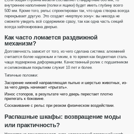
внутреннее
наполнение
(полки и ящики) будет иметь глубину всего
500 мм. Кроме того,
рельс
спроектирован так, что одна
створка
всегда
перекрывает другую. Это создает «мертвую зону»: вы никогда не
сможете увидеть всё содержимое сразу, так как одна часть секций
всегда заблокирована дверью.
Как часто ломается раздвижной
механизм?
Долговечность зависит от того, из чего сделана
система
:
алюминий
считается более надежным и тихим, в то время как бюджетная
сталь
чаще подвержена деформациям. Качественный
ролик
с подшипником
и силиконовым покрытием служит 10 лет и более.
Типичные поломки:
Засорение нижней
направляющая
пылью и шерстью животных, из-
за чего дверь начинает «прыгать».
Износ стопоров, в результате чего
дверь
перестает плотно
прилегать к боковине.
Соскакивание с
рельс
при резком физическом воздействии.
Распашные шкафы: возвращение моды
или практичность?