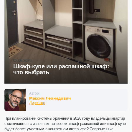
02.06.2026
Шкаф-купе или распашной шкаф:
что выбрать
Автор:
Максим Леонидович
Директор
При планировании системы хранения в 2026 году владельцы квартир
сталкиваются с извечным вопросом:
шкаф распашной или шкаф-купе
будет более уместным в конкретном интерьере? Современные