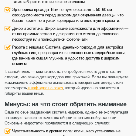
таких габаритов технически невозможны.
Эргономика прохода: Вам не нужно оставлять 50–60 см
свободного места перед шкафом для открывания дверцы, что
бывает критично в узких коридорах или вплотную к кровати.
Декор и эстетика: Широчайшие возможности для оформления —
от панорамных зеркал и декоративного стекла до сложного
пескоструя или полноцветной фотопечати.
Работа с нишами: Система идеально подходит для застройки
глубоких ниш, превращая их в полноценные гардеробные зоны,
где важна не общая глубина, а удобство доступа к широким
секциям.
Главный плюс — компактность: не требуется место для открытия
створки, что важно для коридора или прихожей. Если вы планируете
максимально эффективно использовать каждый сантиметр, стоит
рассмотреть
шкаф-купе на заказ
, который идеально впишется в
габариты вашей ниши.
Минусы: на что стоит обратить внимание
Сама по себе раздвижная система надежна, однако её эксплуатация
напрямую зависит от качества сборки и правильной установки.
Основные недостатки проявляются в следующих случаях:
Чувствительность к уровню пола:
если шкаф установлен не