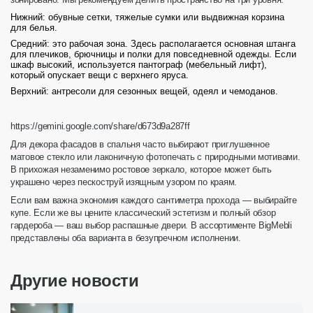
Нижний
: обувные сетки, тяжелые сумки или выдвижная
корзина
для белья.
Средний
: это рабочая зона. Здесь располагается основная
штанга
для плечиков, брючницы и полки для повседневной одежды. Если
шкаф высокий, используется
пантограф
(мебельный лифт),
который опускает вещи с верхнего яруса.
Верхний
: антресоли для сезонных вещей, одеял и чемоданов.
https://gemini.google.com/share/d673d9a287ff
Для декора фасадов в
спальня
часто выбирают приглушенное
матовое
стекло
или лаконичную
фотопечать
с природными мотивами.
В
прихожая
незаменимо ростовое
зеркало
, которое может быть
украшено через
пескоструй
изящным узором по краям.
Е
сли вам важна экономия каждого сантиметра прохода — выбирайте
купе. Если же вы цените классический эстетизм и полный обзор
гардероба — ваш выбор распашные двери. В ассортименте BigMebli
представлены оба варианта в безупречном исполнении.
Другие новости